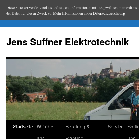
Diese Seite verwendet Cookies und tauscht Informationen mit ausgewählten Partnerdiens
der Daten für diesen Zweck zu. Mehr Informationen in der
Datenschutzerklärung
Jens Suffner Elektrotechnik
Startseite
Wir über
Beratung &
Service
So fi
Springe
uns
Planung
uns
zum